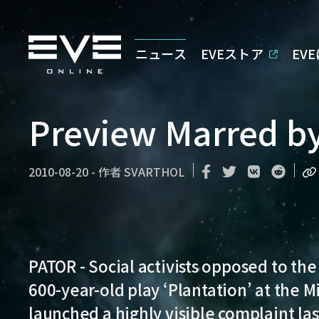
ニュース
EVEストア
EV
Preview Marred by 
2010-08-20
-
作者
SVARTHOL
PATOR - Social activists opposed to th
600-year-old play ‘Plantation’ at the 
launched a highly visible complaint la