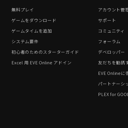
無料プレイ
アカウント管
ゲームをダウンロード
サポート
ゲームタイムを追加
コミュニティ
システム要件
フォーラム
初心者のためのスターターガイド
デベロッパー
Excel 用 EVE Online アドイン
友だちを勧誘
EVE Onlin
パートナーシ
PLEX for GOO
EVE Online®およびFenris Creations™、そして関連する
©2026 Fenris Creations。無断複写・転載を禁じます。