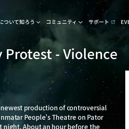
Eについて知ろう
コミュニティ
サポート
E
Protest - Violence
e newest production of controversial
Minmatar People's Theatre on Pator
st night. About an hour before the