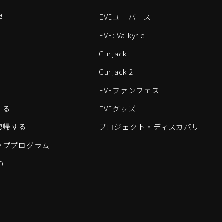
理
EVEユニバース
EVE: Valkyrie
Gunjack
Gunjack 2
EVEファンフェス
する
EVEグッズ
eに復帰する
プロジェクト・ディスカバリー
ッププログラム
D
すべてのロゴおよびその他の要素は、Fenris Creationsの商標です。