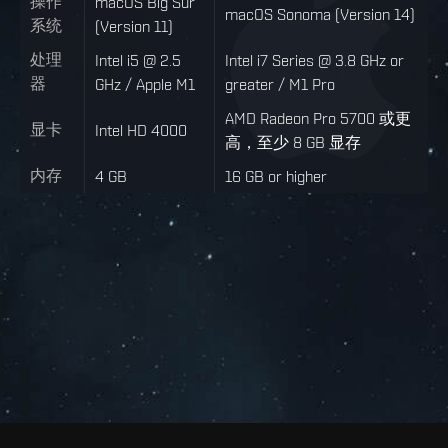
操作
macOS Big Sur
macOS Sonoma (Version 14)
系统
(Version 11)
处理
Intel i5 @ 2.5
Intel i7 Series @ 3.8 GHz or
器
GHz / Apple M1
greater / M1 Pro
AMD Radeon Pro 5700 或更
显卡
Intel HD 4000
高，至少 8 GB 显存
内存
4 GB
16 GB or higher