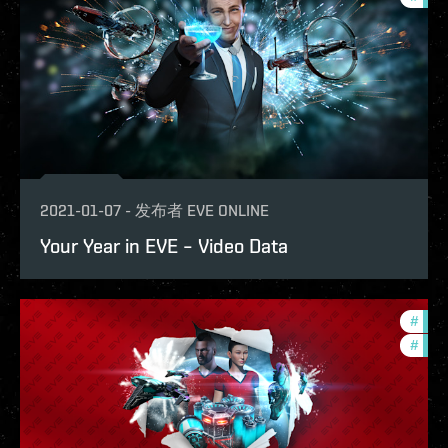
2021-01-07
-
发布者
EVE ONLINE
Your Year in EVE – Video Data
#
in-g
#
phoe