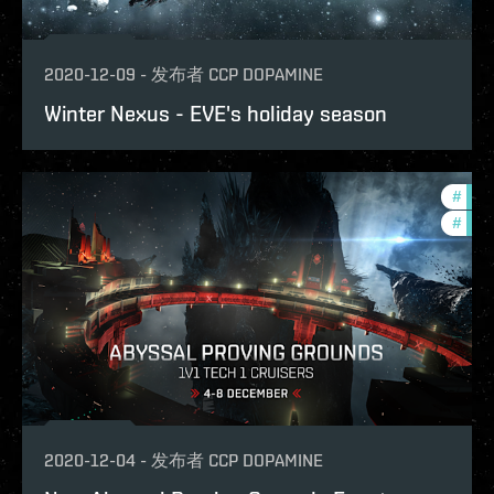
2020-12-09
-
发布者
CCP DOPAMINE
Winter Nexus - EVE's holiday season
#
pvp
#
phoe
2020-12-04
-
发布者
CCP DOPAMINE