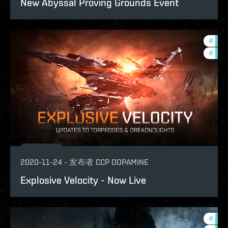
New Abyssal Proving Grounds Event
#
bala
#
phoe
2020-11-24
-
发布者
CCP DOPAMINE
Explosive Velocity - Now Live
#
pvp