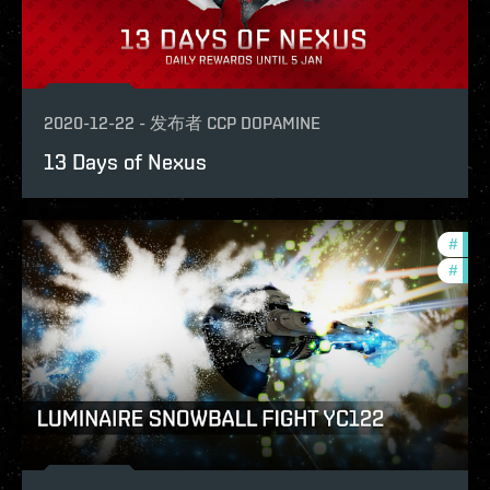
2020-12-22
-
发布者
CCP DOPAMINE
13 Days of Nexus
#
in-g
#
phoe