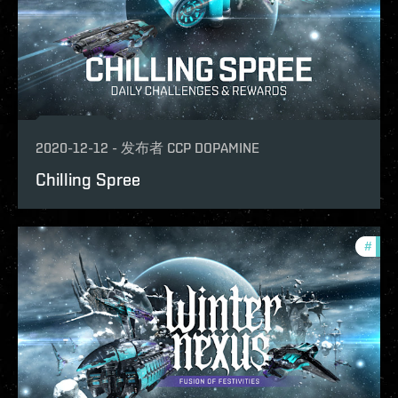
2020-12-12
-
发布者
CCP DOPAMINE
Chilling Spree
#
phoe