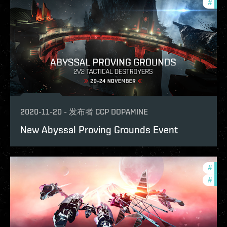
#
phoe
2020-11-20
-
发布者
CCP DOPAMINE
New Abyssal Proving Grounds Event
#
com
#
phoe