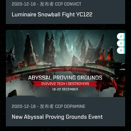
2020-12-18
-
发布者
CCP CONVICT
Luminaire Snowball Fight YC122
#
pvp
#
in-g
#
phoe
2020-12-18
-
发布者
CCP DOPAMINE
New Abyssal Proving Grounds Event