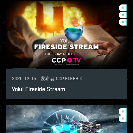
#
ccpt
#
phoe
#
com
2020-12-15
-
发布者
CCP FLEEBIX
Yoiul Fireside Stream
#
in-g
#
phoe