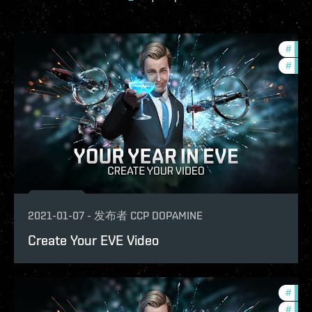
#
com
#
phoe
2021-01-07
-
发布者
CCP DOPAMINE
Create Your EVE Video
#
com
#
phoe