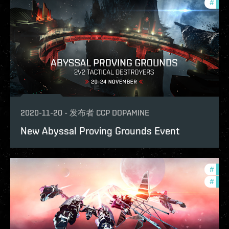
#
phoe
2020-11-20
-
发布者
CCP DOPAMINE
New Abyssal Proving Grounds Event
#
com
#
phoe