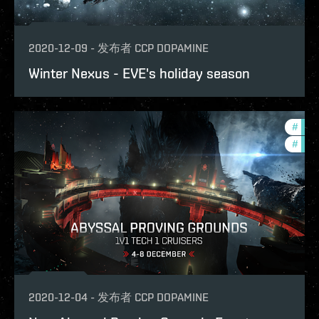
2020-12-09
-
发布者
CCP DOPAMINE
Winter Nexus - EVE's holiday season
#
pvp
#
phoe
2020-12-04
-
发布者
CCP DOPAMINE