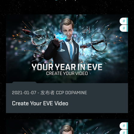
#
com
#
phoe
2021-01-07
-
发布者
CCP DOPAMINE
Create Your EVE Video
#
com
#
phoe