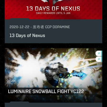
2020-12-22
-
发布者
CCP DOPAMINE
13 Days of Nexus
#
in-g
#
phoe