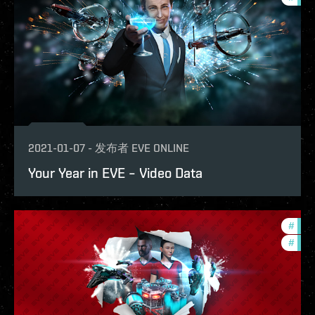
2021-01-07
-
发布者
EVE ONLINE
Your Year in EVE – Video Data
#
in-g
#
phoe