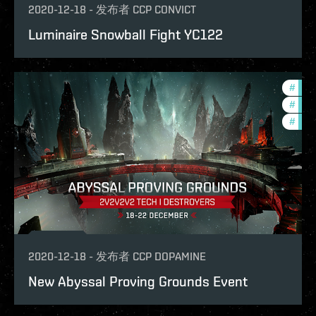
2020-12-18
-
发布者
CCP CONVICT
Luminaire Snowball Fight YC122
#
pvp
#
in-g
#
phoe
2020-12-18
-
发布者
CCP DOPAMINE
New Abyssal Proving Grounds Event