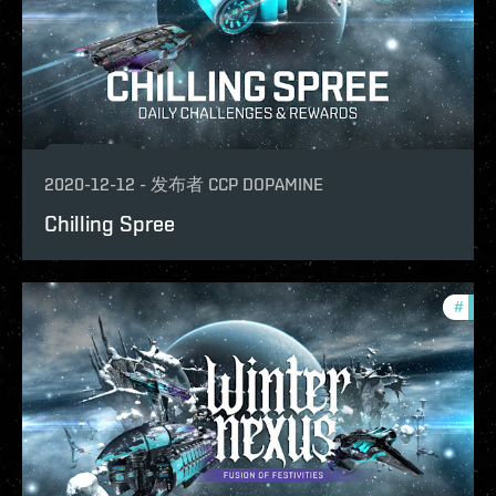
2020-12-12
-
发布者
CCP DOPAMINE
Chilling Spree
#
phoe