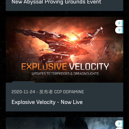
New Abyssal Proving Grounds Event
#
bala
#
phoe
2020-11-24
-
发布者
CCP DOPAMINE
Explosive Velocity - Now Live
#
pvp