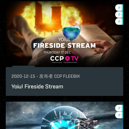
#
ccpt
#
phoe
#
com
2020-12-15
-
发布者
CCP FLEEBIX
Yoiul Fireside Stream
#
in-g
#
phoe