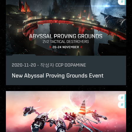
#
phoe
2020-11-20
-
작성자
CCP DOPAMINE
New Abyssal Proving Grounds Event
#
com
#
phoe