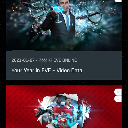
2021-01-07
-
작성자
EVE ONLINE
Your Year in EVE – Video Data
#
in-g
#
phoe