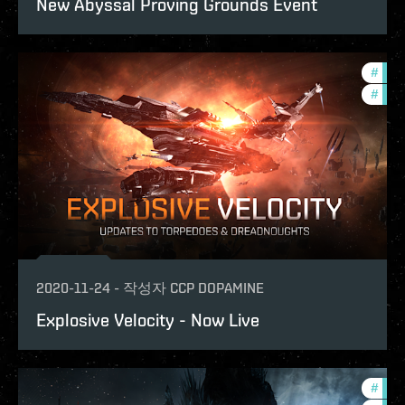
New Abyssal Proving Grounds Event
#
bala
#
phoe
2020-11-24
-
작성자
CCP DOPAMINE
Explosive Velocity - Now Live
#
pvp