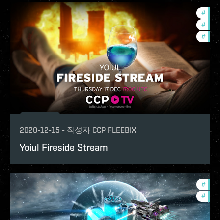
#
ccpt
#
phoe
#
com
2020-12-15
-
작성자
CCP FLEEBIX
Yoiul Fireside Stream
#
in-g
#
phoe