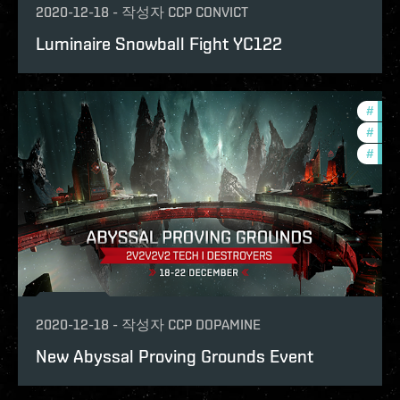
2020-12-18
-
작성자
CCP CONVICT
Luminaire Snowball Fight YC122
#
pvp
#
in-g
#
phoe
2020-12-18
-
작성자
CCP DOPAMINE
New Abyssal Proving Grounds Event