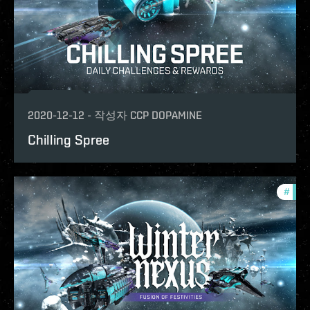
2020-12-12
-
작성자
CCP DOPAMINE
Chilling Spree
#
phoe