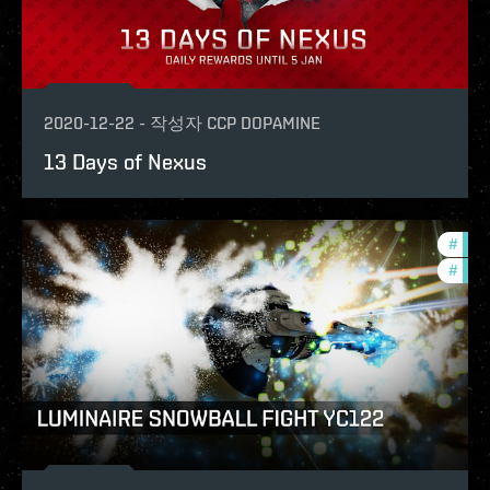
2020-12-22
-
작성자
CCP DOPAMINE
13 Days of Nexus
#
in-g
#
phoe