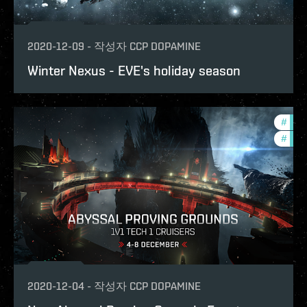
2020-12-09
-
작성자
CCP DOPAMINE
Winter Nexus - EVE's holiday season
#
pvp
#
phoe
2020-12-04
-
작성자
CCP DOPAMINE