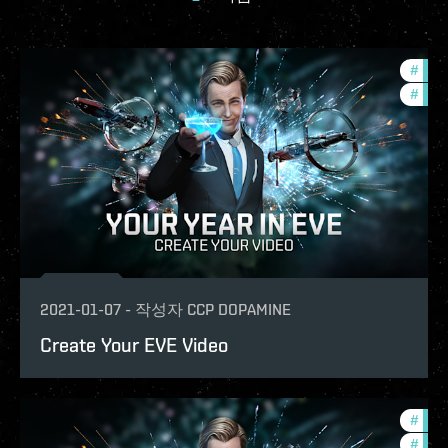
#
com
#
phoe
2021-01-07
-
작성자
CCP DOPAMINE
Create Your EVE Video
#
com
#
phoe