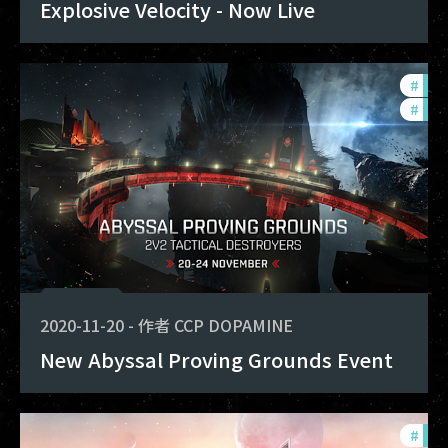
Explosive Velocity - Now Live
#
pvp
#
pho
2020-11-20
-
作者
CCP DOPAMINE
New Abyssal Proving Grounds Event
#
com