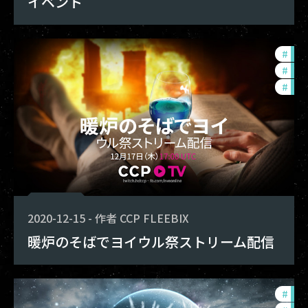
イベント
#
ccp
#
pho
#
com
2020-12-15
-
作者
CCP FLEEBIX
暖炉のそばでヨイウル祭ストリーム配信
#
in-