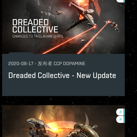
2020-08-17
-
发布者
CCP DOPAMINE
Dreaded Collective - New Update
ame-events
#
in-game
#
zenith-
th-2020-quadrant-3