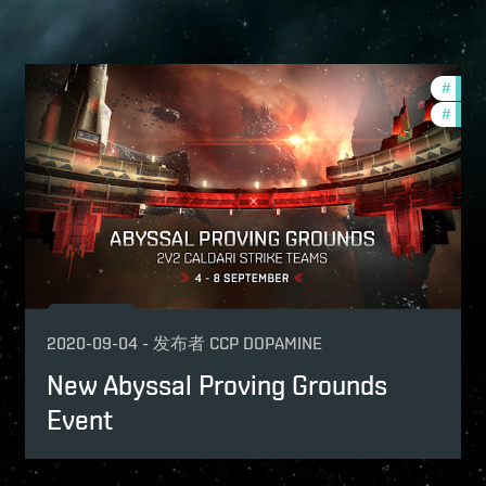
nith-2020-quadrant-3
#
zeni
w-features
#
in-g
2020-09-04
-
发布者
CCP DOPAMINE
New Abyssal Proving Grounds
Event