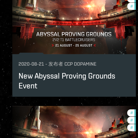
#
ze
2020-08-21
-
发布者
CCP DOPAMINE
New Abyssal Proving Grounds
Event
#
pv
#
in
#
ze