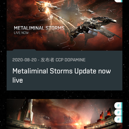
nith-2020-quadrant-3
2020-08-20
-
发布者
CCP DOPAMINE
Metaliminal Storms Update now
live
p
#
in-g
-game-events
#
pvp
nith-2020-quadrant-3
#
zeni