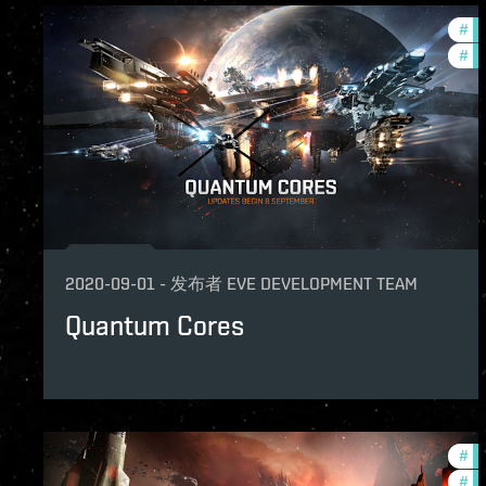
#
ne
#
ze
2020-09-01
-
发布者
EVE DEVELOPMENT TEAM
Quantum Cores
#
pv
#
in