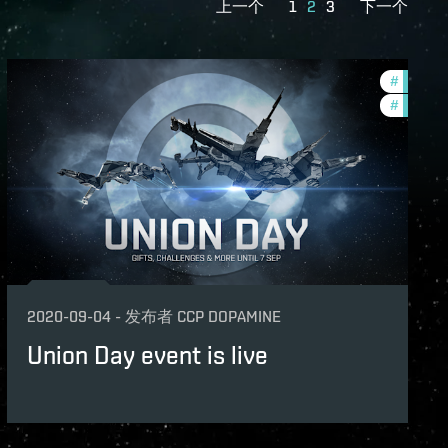
上一个
1
2
3
下一个
th-2020-quadrant-3
#
in-game
ame-events
#
zenith-
2020-09-04
-
发布者
CCP DOPAMINE
Union Day event is live