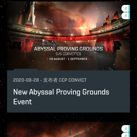
w-features
#
pvp
nith-2020-quadrant-3
#
zeni
2020-08-28
-
发布者
CCP CONVICT
New Abyssal Proving Grounds
Event
p
#
zeni
-game-events
#
new-