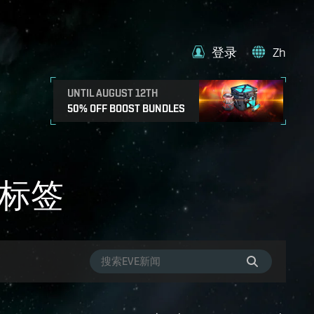
登录
Zh
UNTIL AUGUST 12TH
50% OFF BOOST BUNDLES
-3标签