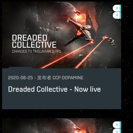
#
balance
th-2020-quadrant-3
#
zenith-
2020-08-25
-
发布者
CCP DOPAMINE
Dreaded Collective - Now live
th-2020-quadrant-3
#
balance
features
#
zenith-