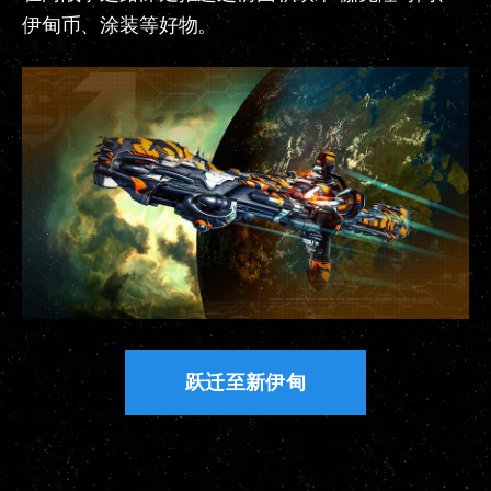
伊甸币、涂装等好物。
跃迁至新伊甸