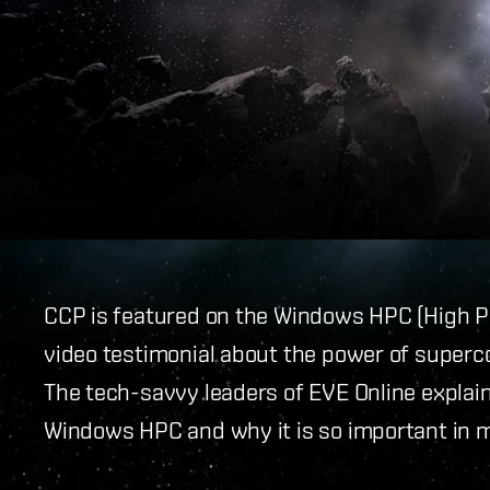
CCP is featured on the Windows HPC (High
video testimonial about the power of superco
The tech-savvy leaders of EVE Online explai
Windows HPC and why it is so important in m