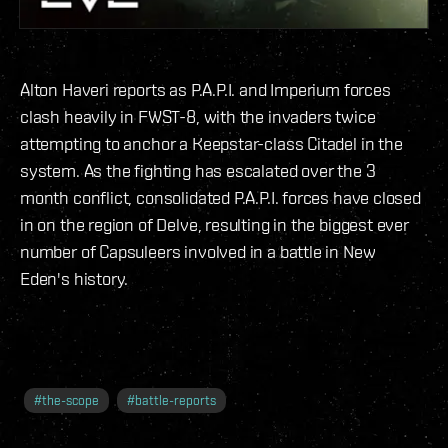
Alton Haveri reports as P.A.P.I. and Imperium forces
clash heavily in FWST-8, with the invaders twice
attempting to anchor a Keepstar-class Citadel in the
system. As the fighting has escalated over the 3
month conflict, consolidated P.A.P.I. forces have closed
in on the region of Delve, resulting in the biggest ever
number of Capsuleers involved in a battle in New
Eden's history.
#
the-scope
#
battle-reports