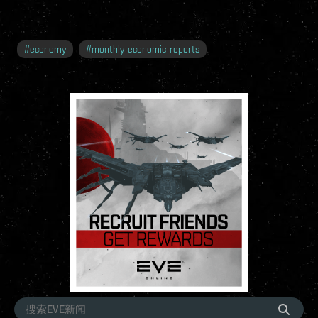
#
economy
#
monthly-economic-reports