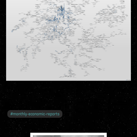
#
monthly-economic-reports