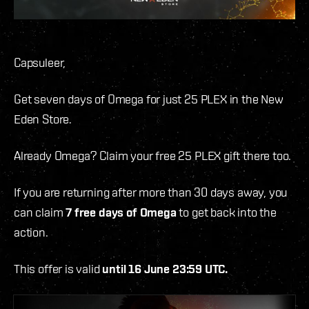
Capsuleer,
Get seven days of Omega for just 25 PLEX in the New
Eden Store.
Already Omega? Claim your free 25 PLEX gift there too.
If you are returning after more than 30 days away, you
can claim
7 free days of Omega
to get back into the
action.
This offer is valid
until 16 June 23:59 UTC.