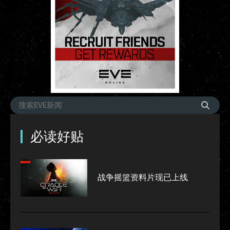
必读好贴
战争摇篮资料片现已上线