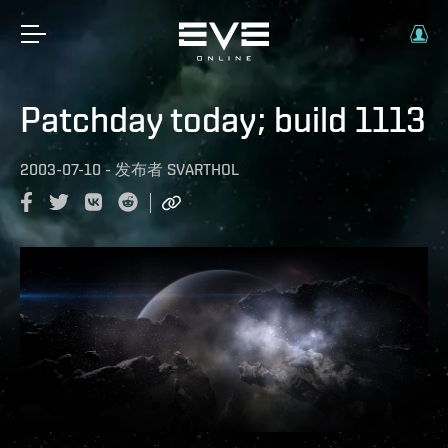
Patchday today; build 1113
2003-07-10
-
发布者
SVARTHOL