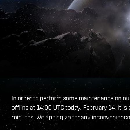
In order to perform some maintenance on our 
offline at 14:00 UTC today, February 14. It i
minutes. We apologize for any inconvenience