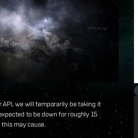
API, we will temporarily be taking it
s expected to be down for roughly 15
 this may cause.