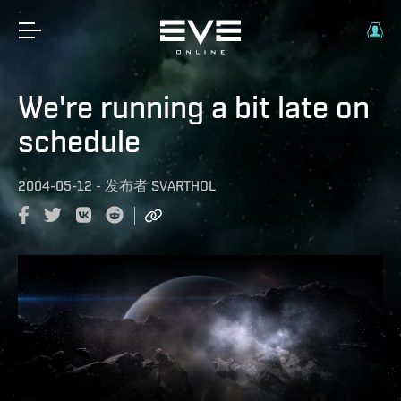
We're running a bit late on
schedule
2004-05-12
-
发布者
SVARTHOL