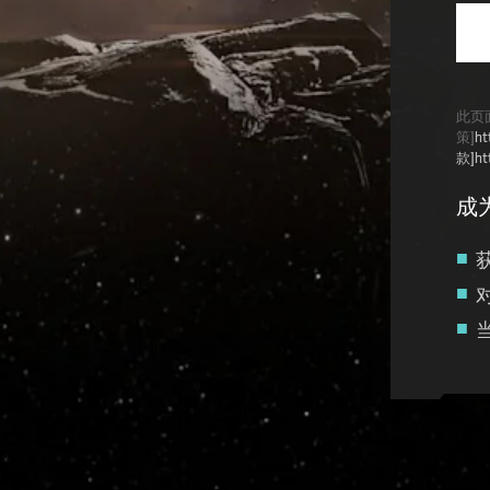
此页面
策]
ht
款]ht
成
Recruitment service url to use:
https://eve-web-user-l