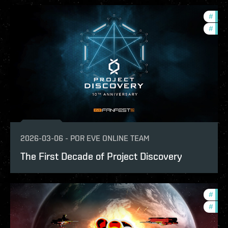
#
com
#
fanf
2026-03-06
-
POR
EVE ONLINE TEAM
The First Decade of Project Discovery
#
com
#
tour