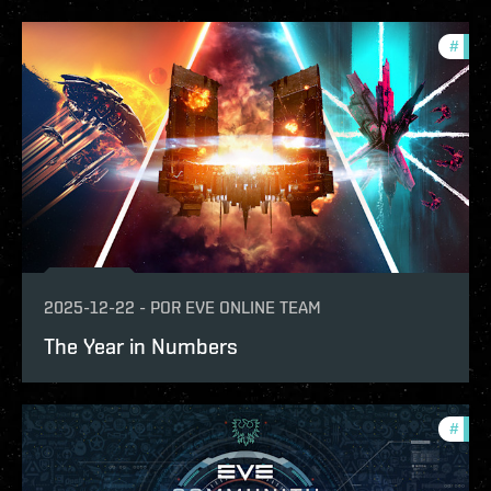
#
com
2025-12-22
-
POR
EVE ONLINE TEAM
The Year in Numbers
#
com