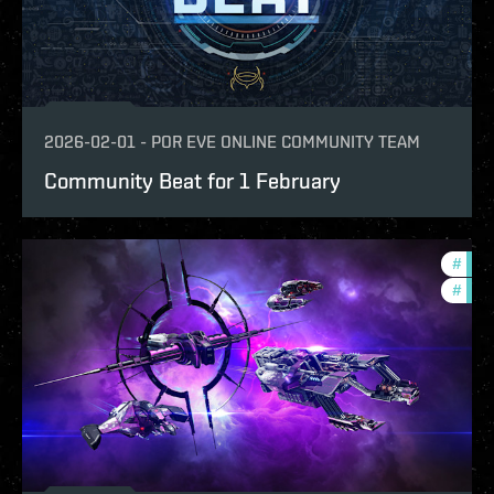
2026-02-01
-
POR
EVE ONLINE COMMUNITY TEAM
Community Beat for 1 February
#
com
#
ccpt