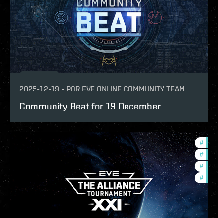
2025-12-19
-
POR
EVE ONLINE COMMUNITY TEAM
Community Beat for 19 December
#
tour
#
ccpt
#
pvp
#
com