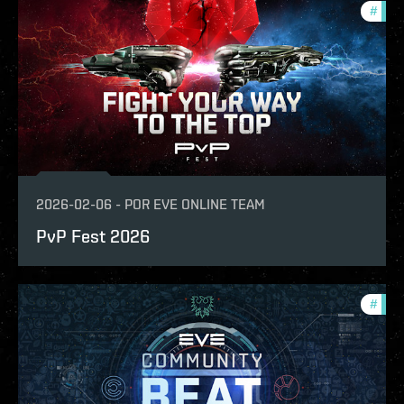
#
com
2026-02-06
-
POR
EVE ONLINE TEAM
PvP Fest 2026
#
com