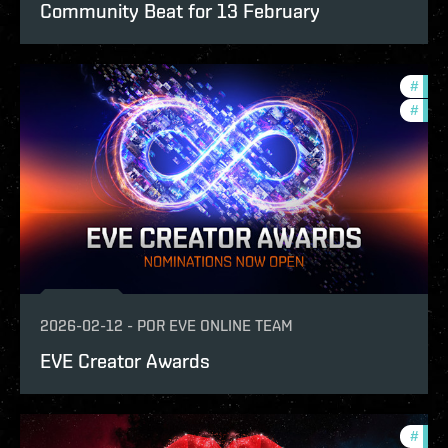
Community Beat for 13 February
#
fanf
#
com
2026-02-12
-
POR
EVE ONLINE TEAM
EVE Creator Awards
#
pvp