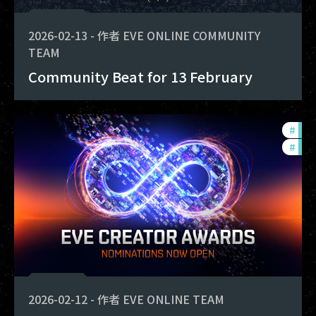
2026-02-13
-
作者
EVE ONLINE COMMUNITY
TEAM
Community Beat for 13 February
#
fanf
#
com
2026-02-12
-
作者
EVE ONLINE TEAM