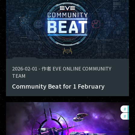
2026-02-01
-
作者
EVE ONLINE COMMUNITY
TEAM
Community Beat for 1 February
#
com
#
ccp