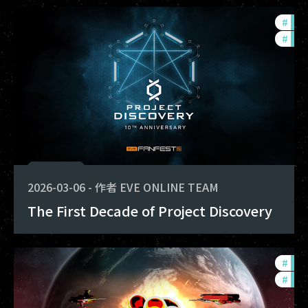
#
com
#
fanf
2026-03-06
-
作者
EVE ONLINE TEAM
The First Decade of Project Discovery
#
com
#
tou