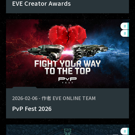
EVE Creator Awards
#
pvp
#
com
2026-02-06
-
作者
EVE ONLINE TEAM
PvP Fest 2026
#
com