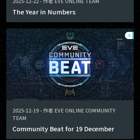
2025-12-22
-
作者
EVE ONLINE TEAM
The Year in Numbers
#
com
2025-12-19
-
作者
EVE ONLINE COMMUNITY
TEAM
Community Beat for 19 December