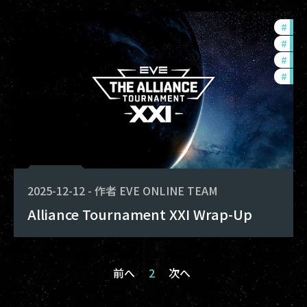
#
tou
#
ccp
#
pvp
#
com
2025-12-12
-
作者
EVE ONLINE TEAM
Alliance Tournament XXI Wrap-Up
前へ
2
次へ