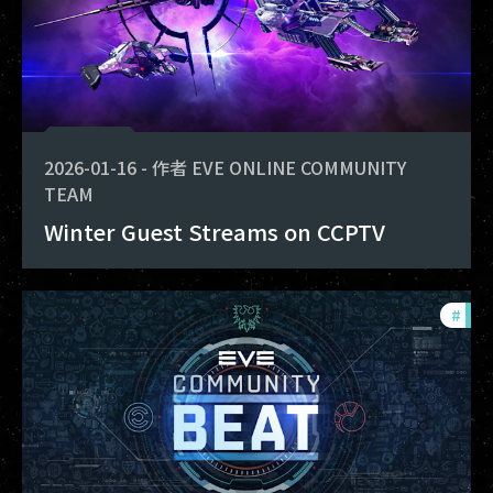
2026-01-16
-
作者
EVE ONLINE COMMUNITY
TEAM
Winter Guest Streams on CCPTV
#
com