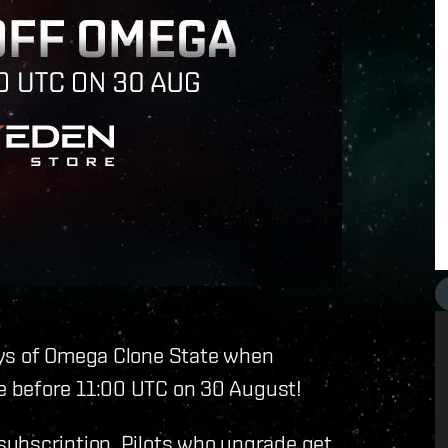
ays of Omega Clone State when
e before 11:00 UTC on 30 August!
ubscription. Pilots who upgrade get