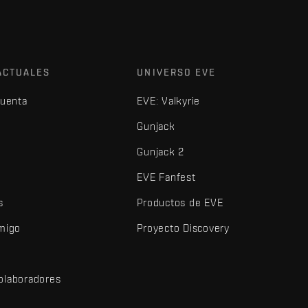
ACTUALES
UNIVERSO EVE
cuenta
EVE: Valkyrie
Gunjack
Gunjack 2
EVE Fanfest
s
Productos de EVE
amigo
Proyecto Discovery
olaboradores
d