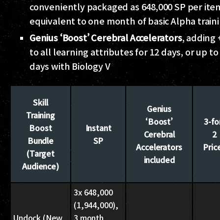
conveniently packaged as 648,000 SP per it
equivalent to one month of basic Alpha train
Genius ‘Boost’ Cerebral Accelerators
, adding 
to all learning attributes for 12 days, or up to
days with Biology V
Skill
Genius
Training
‘Boost’
3-fo
Boost
Instant
Cerebral
2
Bundle
SP
Accelerators
Pric
(Target
included
Audience)
3x 648,000
(1,944,000),
Undock (New
3 month