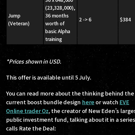
(23,328,000),
Jump
36 months
2 -> 6
$384
(Veteran)
worth of
basic Alpha
training
*Prices shown in USD.
This offer is available until 5 July.
You can read more about the thinking behind the
current boost bundle design
here
or watch
EVE
Online trader Oz
, the creator of New Eden’s large
public investment fund, talking about it in a serie
calls Rate the Deal: