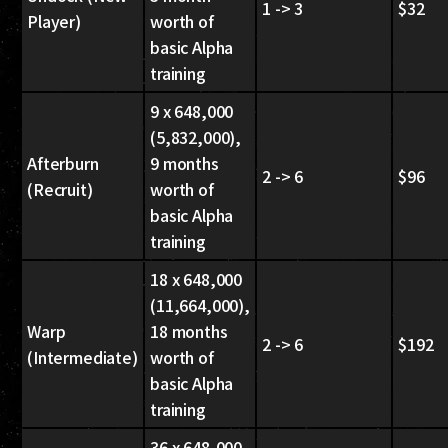
1 -> 3
$32
Player)
worth of
basic Alpha
training
9
x 648,000
(5,832,000),
Afterburn
9 months
2 -> 6
$96
(Recruit)
worth of
basic Alpha
training
18 x 648,000
(11,664,000),
Warp
18 months
2 -> 6
$192
(Intermediate)
worth of
basic Alpha
training
36
x 648,000