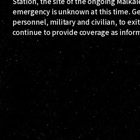
Station, the site of the ongoing Malk
emergency is unknown at this time. Ge
personnel, military and civilian, to exi
continue to provide coverage as infor