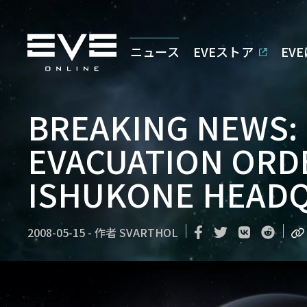
ニュース
EVEストア
EV
BREAKING NEWS:
EVACUATION ORDE
ISHUKONE HEADQ
2008-05-15
-
作者
SVARTHOL