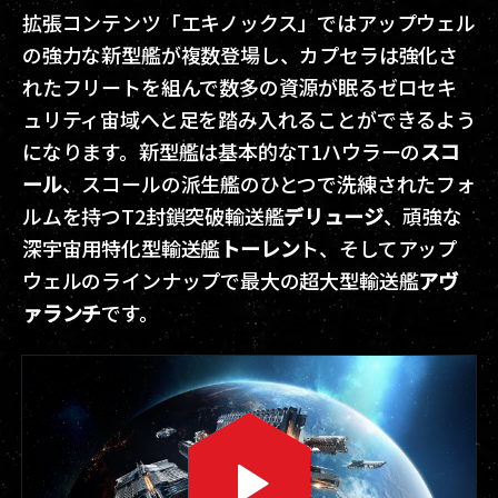
拡張コンテンツ「エキノックス」ではアップウェル
の強力な新型艦が複数登場し、カプセラは強化さ
れたフリートを組んで数多の資源が眠るゼロセキ
ュリティ宙域へと足を踏み入れることができるよう
になります。新型艦は基本的なT1ハウラーの
スコ
ール
、スコールの派生艦のひとつで洗練されたフォ
ルムを持つT2封鎖突破輸送艦
デリュージ
、頑強な
深宇宙用特化型輸送艦
トーレン
ト、そしてアップ
ウェルのラインナップで最大の超大型輸送艦
アヴ
ァランチ
です。