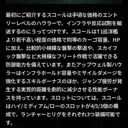
最初にご紹介するスコールは手頃な価格のエント
リーレベルのハウラーで、インフラや反応試剤を輸
送するのにうってつけです。スコールはT1巡洋艦
より若干高い程度の価格で同等のカーゴ容量、HP
に加え、比較的小規模な襲撃の撃退や、スカイフ
ック襲撃など大規模なフリート作戦で活躍できる
防御能力を備えています。またアップウェル製ハウ
ラーはインフラホールド容量やミサイルダメージを
強化するスキルボーナスのほか、ジャンプ疲労が発
生する実質的距離を劇的に減少させる性能ボーナ
スを持っています。スロットについては、スコール
はハイ/ミディアム/ローのスロットが4/5/3個の構
成で、ランチャーとリグをそれぞれ3つ装備可能で
す。