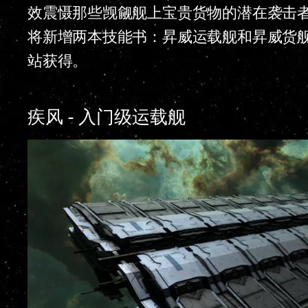
效震慑那些觊觎舰上宝贵货物的潜在袭击
将新增两本技能书：昇威运载舰和昇威货舰
站获得。
疾风 - 入门级运载舰