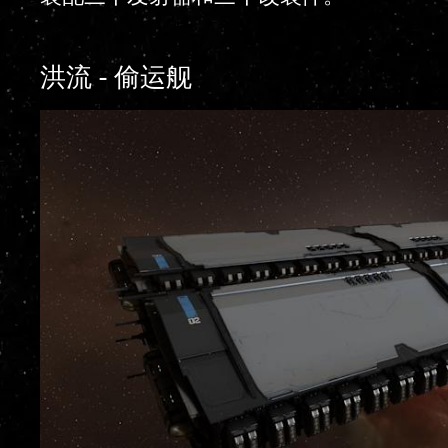
洪流 - 偷运舰