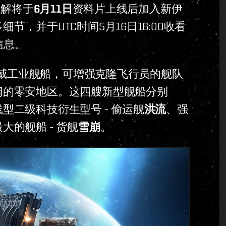
了解将于
6月11日
资料片上线后加入新伊
，并于UTC时间5月16日16:00收看
信息。
新昇威工业舰船，可增强克隆飞行员的舰队
阔的零安地区。这四艘新型舰船分别
型二级科技衍生型号 - 偷运舰
洪流
、强
大的舰船 - 货舰
雪崩
。