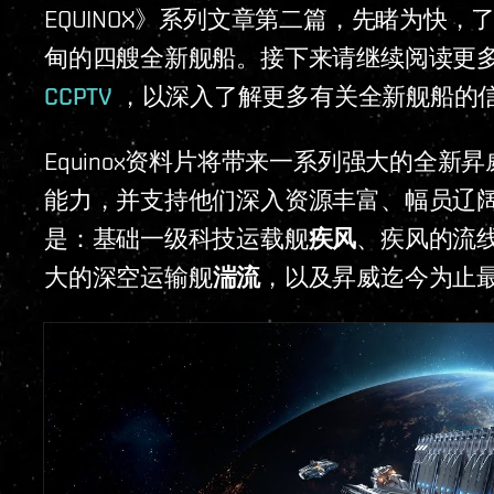
EQUINOX》系列文章第二篇，先睹为快，
甸的四艘全新舰船。接下来请继续阅读更多细节
CCPTV
，以深入了解更多有关全新舰船的
Equinox资料片将带来一系列强大的全
能力，并支持他们深入资源丰富、幅员辽
是：基础一级科技运载舰
疾风
、疾风的流线
大的深空运输舰
湍流
，以及昇威迄今为止最