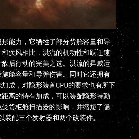
隐形能力，它牺牲了部分货舱容量和导
。和疾风相比，洪流的机动性和跃迁速
行敌后行动的完美之选。洪流的昇威运
设施舱容量和导弹伤害。同时它还拥有
加成，对隐形装置CPU的要求也有所下
效距离的特有加成，可以装配隐形特勤
免受货柜舱扫描器的影响，并缩短了隐
可以装配三个发射器和两个改装件。