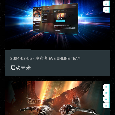
#
futu
#
eve-
2024-02-05
-
发布者
EVE ONLINE TEAM
启动未来
#
deve
#
futu
#
new-
#
expa