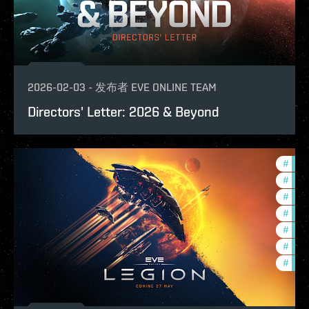
2026-02-03
-
发布者
EVE ONLINE TEAM
Directors' Letter: 2026 & Beyond
#
expa
#
ccpt
#
deve
#
com
#
new-
#
futu
#
eve-