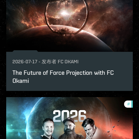
2026-07-17
-
发布者
FC OKAMI
The Future of Force Projection with FC
Okami
#
futu