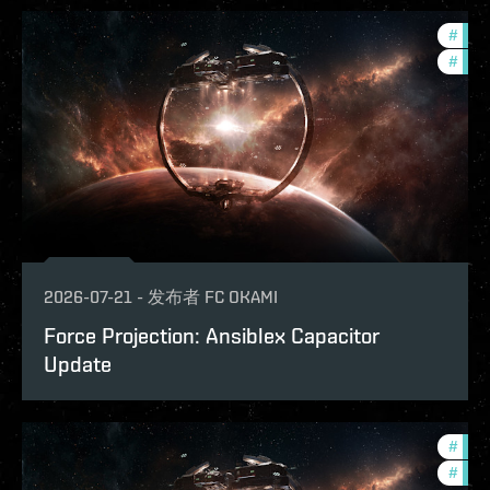
#
futu
#
null
2026-07-21
-
发布者
FC OKAMI
Force Projection: Ansiblex Capacitor
Update
#
futu
#
null