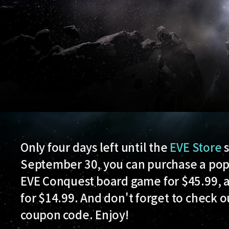
Only four days left until the
EVE Store
s
September 30, you can purchase a popu
EVE Conquest board game for $45.99, 
for $14.99. And don't forget to check 
coupon code. Enjoy!