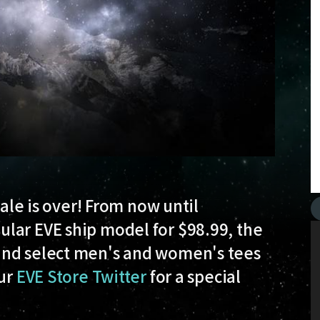
ale is over! From now until
lar EVE ship model for $98.99, the
and select men's and women's tees
our
EVE Store Twitter
for a special