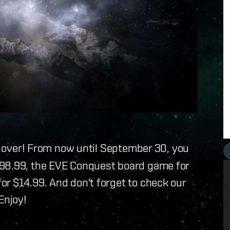
s over! From now until September 30, you
$98.99, the EVE Conquest board game for
or $14.99. And don't forget to check our
Enjoy!