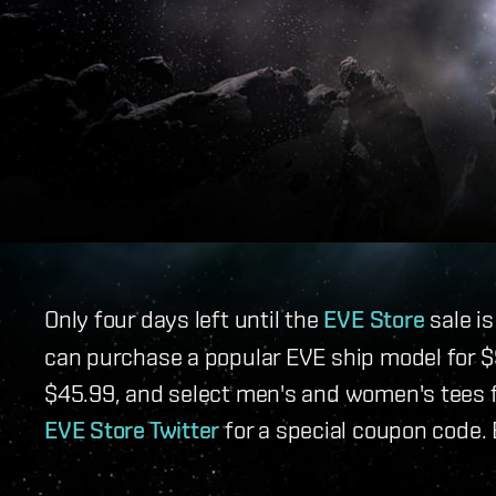
Only four days left until the
EVE Store
sale i
can purchase a popular EVE ship model for 
$45.99, and select men's and women's tees f
EVE Store Twitter
for a special coupon code. 