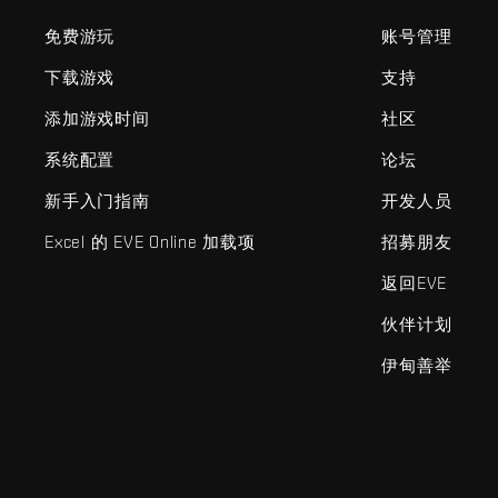
免费游玩
账号管理
下载游戏
支持
添加游戏时间
社区
系统配置
论坛
新手入门指南
开发人员
Excel 的 EVE Online 加载项
招募朋友
返回EVE
伙伴计划
伊甸善举
EVE Online®和Fenris Creations™及所有相关标志和其他要素均为F
©2026 Fenris Creations。保留所有权利。