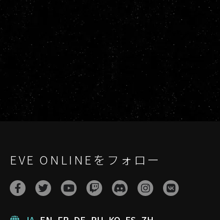
EVE ONLINEをフォロー
JA
EN
FR
DE
RU
KO
ES
ZH