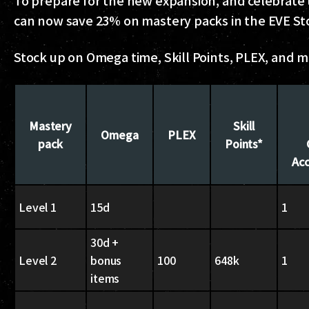
To prepare for the new expansion, and celebrate t
can now save 23% on mastery packs in the EVE St
Stock up on Omega time, Skill Points, PLEX, and m
Mastery
Skill
Omega
PLEX
pack
Points*
Acc
Level 1
15d
1
30d +
Level 2
bonus
100
648k
1
items