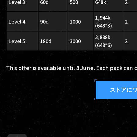
Level 3
60d
500
648k
2
1,944k
Level 4
90d
1000
2
(648*3)
3,888k
Level 5
180d
3000
2
(648*6)
This offer is available until 8 June. Each pack ca
ストアに