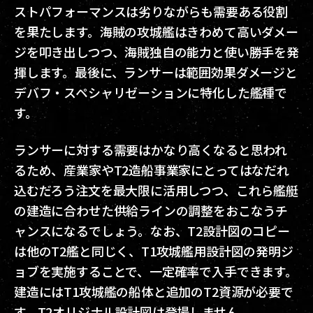
ストパフォーマンスは劣りながらも需要ある役割
を果たします。海賊の攻城艦はきわめて高いダメー
ジを叩き出しつつ、海賊独自の能力と使い勝手を発
揮します。最後に、ランサーは範囲効果ダメージと
デバフ・スペシャリゼーションに特化した艦種で
す。
ランサーに対する需要はかなり高くなると思われ
るため、産業家やT2造船事業家にとってはなだれ
込むだろう注文を最大限に活用しつつ、これら艦艇
の建造に合わせた供給ラインの調整をおこなうチ
ャンスになるでしょう。なお、T2設計図のコピー
は他のT2艦と同じく、T1攻城艦用設計図の発明ジ
ョブを実施することで、一定確率で入手できます。
建造にはT1攻城艦の船体と追加のT2資源が必要で
す。T2オリジナル設計図は登場しません。