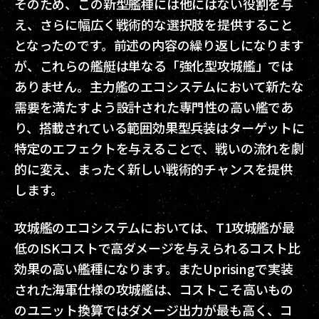
そのため、この新型艦種には他にはない役割を与
え、さらに幅広く戦術的な選択肢を提供すること
となったのです。前述の内容の繰り返しになります
が、これらの艦艇は単なる「強化型攻城艦」では
ありません。主力艦のエコシステムにおいて新たな
需要を満たすよう設計された専門性の高い艦であ
り、搭載されている範囲効果型兵装はターゲットに
特定のエフェクトを与えることで、戦いの流れを劇
的に変え、まったく新しい戦術的チャンスを提供
します。
攻城艦のエコシステムにおいては、T1攻城艦が最
低のISKコストで高ダメージを与えられるコスト比
効果の高い艦種になります。またUprisingで実装
された海軍仕様の攻城艦は、コストこそ高いもの
のユニット換算ではダメージ出力が最も高く、コ