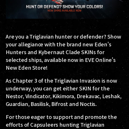
Are you a Triglavian hunter or defender? Show
your allegiance with the brand new Eden's
Hunters and Kybernaut Clade SKINs for
selected ships, available now in EVE Online's
New Eden Store!
As Chapter 3 of the Triglavian Invasion is now
underway, you can get either SKIN for the
Nestor, Vindicator, Kikimora, Drekavac, Leshak,
Guardian, Basilisk, Bifrost and Noctis.
For those eager to support and promote the
efforts of Capsuleers hunting Triglavian