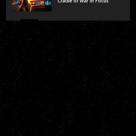
Cradle of War In Focus