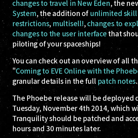
changes to travel in New Eden
, the n
System
, the addition of
unlimited skil
restrictions
,
multisell!
,
changes to exp
changes to the user interface
that shou
piloting of your spaceships!
You can check out an overview of all th
"
Coming to EVE Online with the Phoeb
granular details in the full
patch notes
.
The Phoebe release will be deployed
Tuesday, November 4th 2014, which wil
Tranquility should be patched and acce
hours and 30 minutes later.