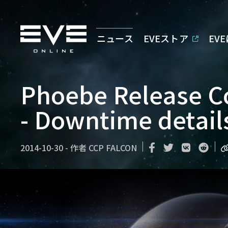
ニュース
EVEストア
EV
Phoebe Release 
- Downtime detail
2014-10-30
-
作者
CCP FALCON