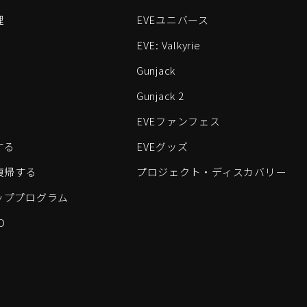
理
EVEユニバース
EVE: Valkyrie
Gunjack
Gunjack 2
EVEファンフェス
する
EVEグッズ
eに復帰する
プロジェクト・ディスカバリー
ッププログラム
D
すべてのロゴおよびその他の要素は、Fenris Creationsの商標です。