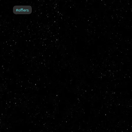
#
offers