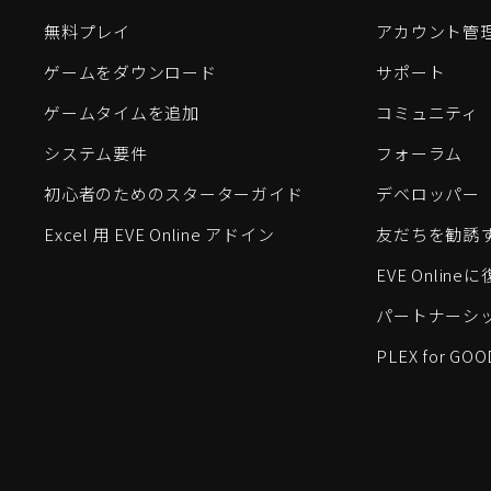
無料プレイ
アカウント管
ゲームをダウンロード
サポート
ゲームタイムを追加
コミュニティ
システム要件
フォーラム
初心者のためのスターターガイド
デベロッパー
Excel 用 EVE Online アドイン
友だちを勧誘
EVE Onlin
パートナーシ
PLEX for GOO
EVE Online®およびFenris Creations™、そして関連する
©2026 Fenris Creations。無断複写・転載を禁じます。