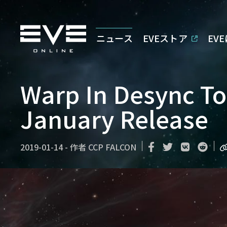
ニュース
EVEストア
EV
Warp In Desync To
January Release
2019-01-14
-
作者
CCP FALCON