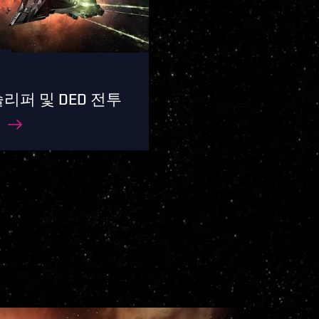
리퍼 및 DED 전투
트