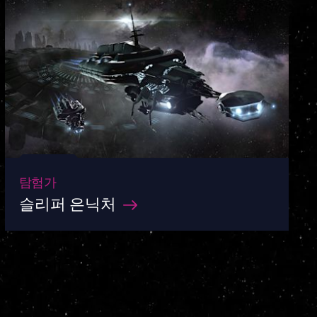
탐험가
슬리퍼 은닉처