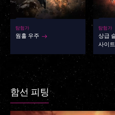
탐험가
탐험가
웜홀 우주
상급 슬
사이
함선 피팅