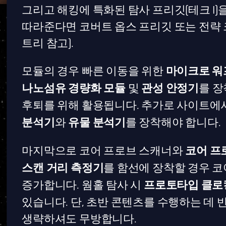
그리고 해킹에 특화된 탐사 프리깃(테크 I)
따라준다면 코버트 옵스 프리깃 또는 전략
트리 참고).
모듈의 경우 빠른 이동을 위한
마이크로 워
나노섬유 경량화 모듈
및
관성 안정기
를 장
후퇴를 위해 활용됩니다. 추가로 사이트
분석기
와
유물 분석기
를 장착해야 합니다.
마지막으로 코어 프로브 스캐너와
코어 프
스캔 거리 측정기
를 함선에 장착할 경우 
증가합니다. 웜홀 탐사 시
프로토타입 클로
있습니다. 단, 초반 콘텐츠를 수행하는 데
생략하셔도 무방합니다.