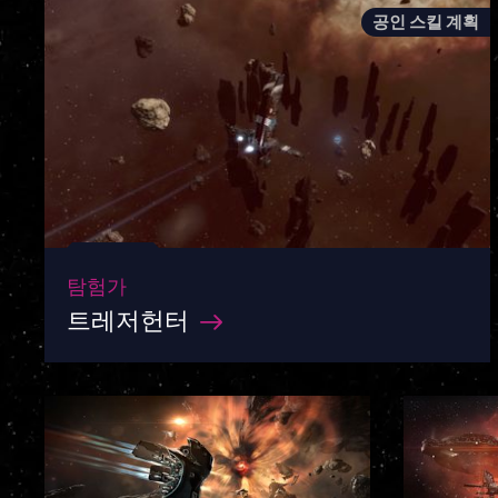
공인 스킬 계획
탐험가
트레저헌터