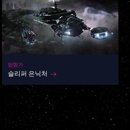
탐험가
슬리퍼 은닉처