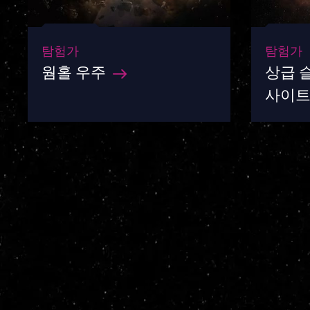
탐험가
탐험가
웜홀 우주
상급 슬
사이