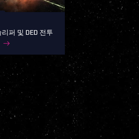
리퍼 및 DED 전투
트