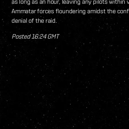
as long as an hour, leaving any pilots withi
Ammatar forces floundering amidst the confu
denial of the raid.
Posted 16:24 GMT