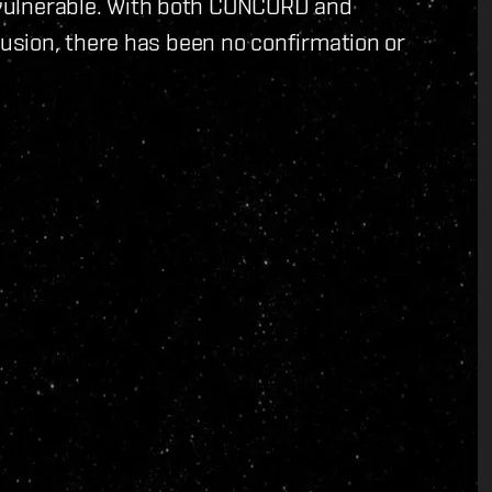
n vulnerable. With both CONCORD and
sion, there has been no confirmation or