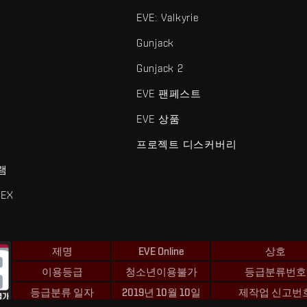
EVE: Valkyrie
Gunjack
Gunjack 2
EVE 팬페스트
EVE 상품
프로젝트 디스커버리
램
EX
제명
EVE Online
상호
이용등급
청소년이용불가
등급분류번호
등급분류 일자
2019년 10월 10일
제작업 신고번