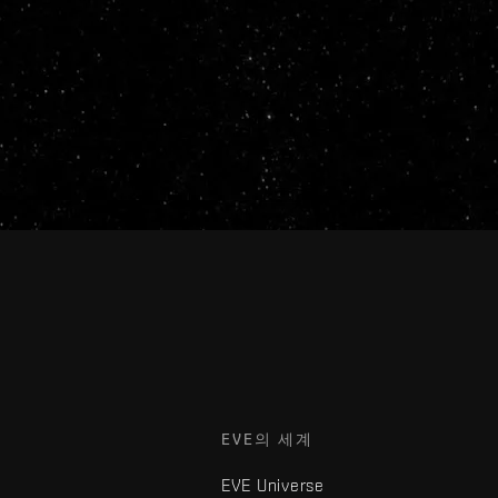
EVE의 세계
EVE Universe