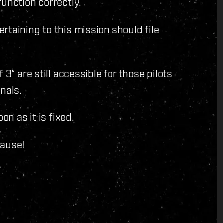
unction correctly.
rtaining to this mission should file
3“ are still accessible for those pilots
nals.
on as it is fixed.
cause!