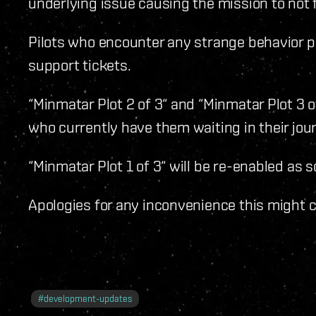
underlying issue causing the mission to not f
Pilots who encounter any strange behavior pe
support tickets.
“Minmatar Plot 2 of 3“ and “Minmatar Plot 3 of 
who currently have them waiting in their jour
“Minmatar Plot 1 of 3“ will be re-enabled as so
Apologies for any inconvenience this might 
#
development-updates