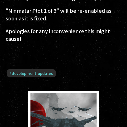
“Minmatar Plot 1 of 3“ will be re-enabled as
soon as it is fixed.
Apologies for any inconvenience this might
cause!
#
development-updates