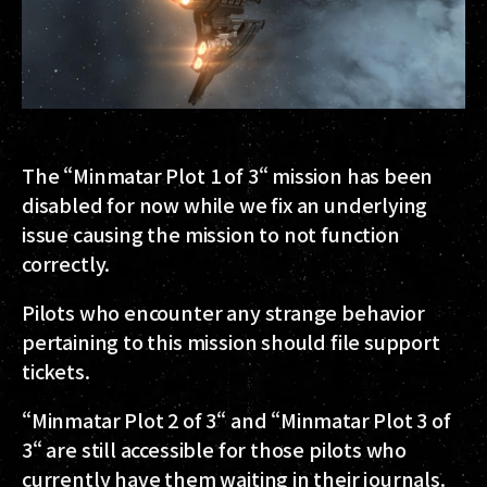
The “Minmatar Plot 1 of 3“ mission has been
disabled for now while we fix an underlying
issue causing the mission to not function
correctly.
Pilots who encounter any strange behavior
pertaining to this mission should file support
tickets.
“Minmatar Plot 2 of 3“ and “Minmatar Plot 3 of
3“ are still accessible for those pilots who
currently have them waiting in their journals.