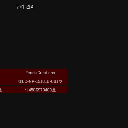
쿠키 관리
Fenris Creations
제CC-NP-191010-001호
호
제4506973469호
ions의 상표입니다.