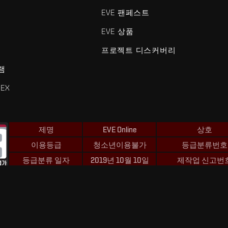
EVE 팬페스트
EVE 상품
프로젝트 디스커버리
램
EX
제명
EVE Online
상호
이용등급
청소년이용불가
등급분류번호
등급분류 일자
2019년 10월 10일
제작업 신고번
 및 Fenris Creations™와 관련된 모든 로고 및 기타 요소는 Fenris Creat
©2026 Fenris Creations. 모든 권리 보유.