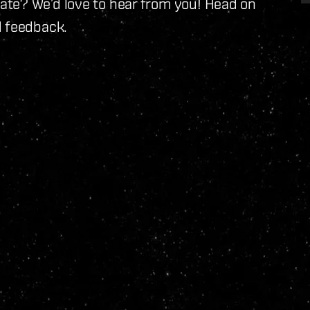
te? We’d love to hear from you! Head on
d feedback.