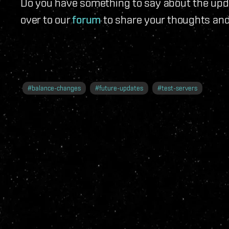
Do you have something to say about the upda
over to our
forum
to share your thoughts an
#
balance-changes
#
future-updates
#
test-servers