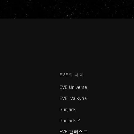
EVE의 세계
EVE Universe
EVE: Valkyrie
Gunjack
Gunjack 2
EVE 팬페스트