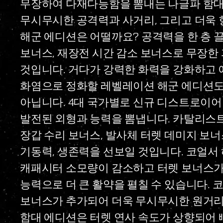
무장하여 다재다능함을 뽐내는 나글파 함대
무시무시한 공격력과 사거리, 그리고 더욱 
해군 에디션은 어떨까요? 공격력을 한 층 
보너스, 재장전 시간 감소 보너스로 무장한
것입니다. 거다가 강력한 화력을 강화하고 
화염으로 정화할 레벨레이션 해군 에디션도
아닙니다. 4대 국가별로 신규 디스트로이어
발전된 외형과 능력을 뽐냅니다. 카탈리스트
장갑 수리 보너스, 발사체 터렛 데미지 보
기동력, 생존력을 선보일 것입니다. 코얼서
캐패시터 소모량이 감소하고 터렛 보너스가
능력으로 더 큰 활약을 펼칠 수 있습니다.
보너스가 추가되어 더욱 무시무시한 원거리
함대 에디션은 터렛 연사 속도가 상향되어 