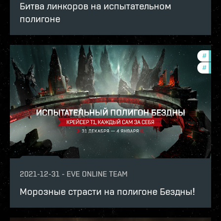
Битва линкоров на испытательном
полигоне
#
pvp
#
in-g
2021-12-31
-
EVE ONLINE TEAM
Морозные страсти на полигоне Бездны!