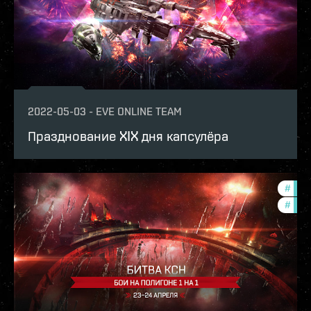
2022-05-03
-
EVE ONLINE TEAM
Празднование XIX дня капсулёра
#
pvp
#
in-g