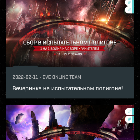
#
pvp
#
in-g
2022-02-11
-
EVE ONLINE TEAM
Вечеринка на испытательном полигоне!
#
pvp
#
in-g