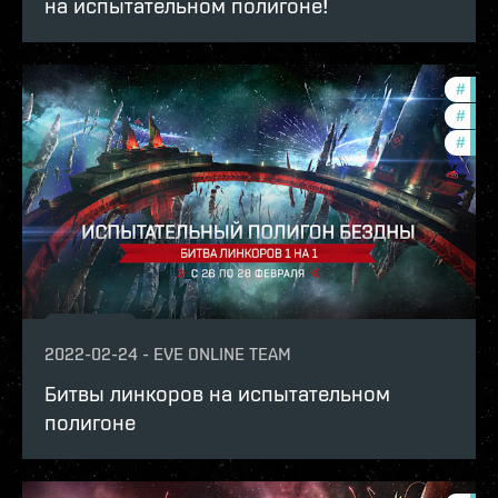
на испытательном полигоне!
#
in-g
#
com
#
pvp
2022-02-24
-
EVE ONLINE TEAM
Битвы линкоров на испытательном
полигоне