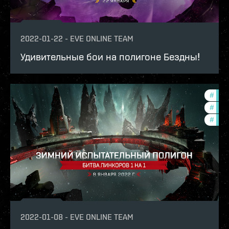
2022-01-22
-
EVE ONLINE TEAM
Удивительные бои на полигоне Бездны!
#
in-g
#
new-
#
pvp
2022-01-08
-
EVE ONLINE TEAM