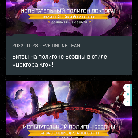
2022-01-28
-
EVE ONLINE TEAM
Битвы на полигоне Бездны в стиле
«Доктора Кто»!
#
test
#
pvp
#
in-g