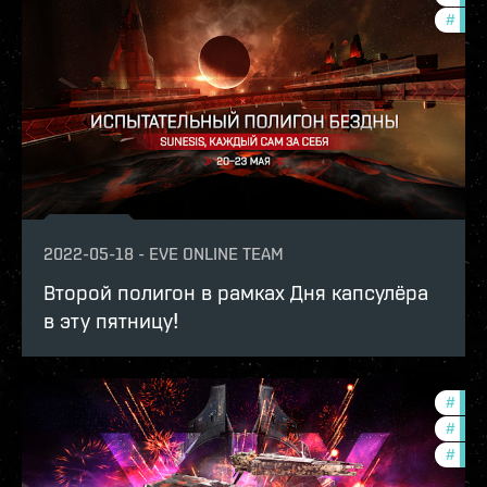
#
pvp
2022-05-18
-
EVE ONLINE TEAM
Второй полигон в рамках Дня капсулёра
в эту пятницу!
#
offe
#
pvp
#
in-g