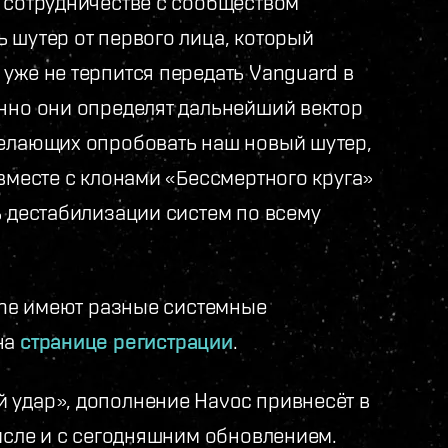
м сотрудничестве с сообществом
 шутер от первого лица, который
уже не терпится передать Vanguard в
енно они определят дальнейший вектор
желающих опробовать наш новый шутер,
 вместе с клонами «Бессмертного круга»
ь дестабилизации систем по всему
line имеют разные системные
на
странице регистрации
.
 удар», дополнение Havoc привнесёт в
числе и с сегодняшним обновлением.