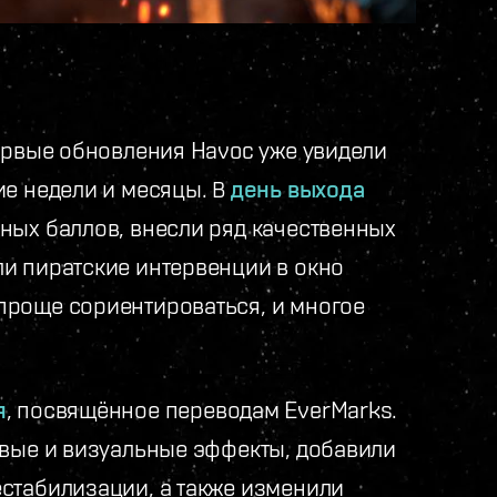
Первые обновления Havoc уже увидели
ие недели и месяцы. В
день выхода
ных баллов, внесли ряд качественных
и пиратские интервенции в окно
проще сориентироваться, и многое
я
, посвящённое переводам EverMarks.
овые и визуальные эффекты, добавили
стабилизации, а также изменили