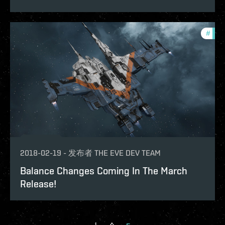
#
bala
2018-02-19
-
发布者
THE EVE DEV TEAM
Balance Changes Coming In The March
Release!