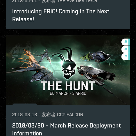
2018-04-01
-
发布者
THE EVE DEV TEAM
Introducing ERIC! Coming In The Next
Release!
#
deve
#
bala
#
in-g
2018-03-16
-
发布者
CCP FALCON
2018/03/20 – March Release Deployment
Information