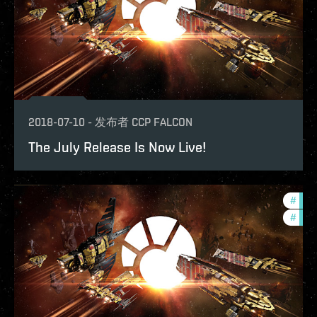
2018-07-10
-
发布者
CCP FALCON
The July Release Is Now Live!
#
deve
#
bala