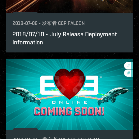
2018-07-06
-
发布者
CCP FALCON
2018/07/10 - July Release Deployment
Information
#
deve
#
bala