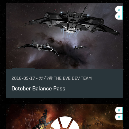
#
bala
#
deve
2018-09-17
-
发布者
THE EVE DEV TEAM
October Balance Pass
#
deve
#
bala