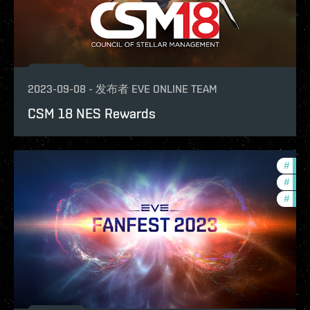
2023-09-08
-
发布者
EVE ONLINE TEAM
CSM 18 NES Rewards
#
com
#
fanf
#
ccpt