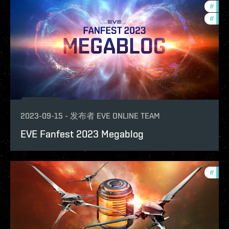
#
fanf
#
ccpt
2023-09-15
-
发布者
EVE ONLINE TEAM
EVE Fanfest 2023 Megablog
#
ccpt