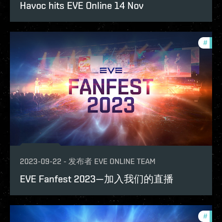
Havoc hits EVE Online 14 Nov
#
ccpt
2023-09-22
-
发布者
EVE ONLINE TEAM
EVE Fanfest 2023—加入我们的直播
#
com