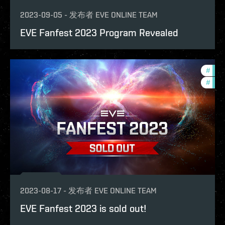
2023-09-05
-
发布者
EVE ONLINE TEAM
EVE Fanfest 2023 Program Revealed
#
com
#
ccpt
2023-08-17
-
发布者
EVE ONLINE TEAM
EVE Fanfest 2023 is sold out!