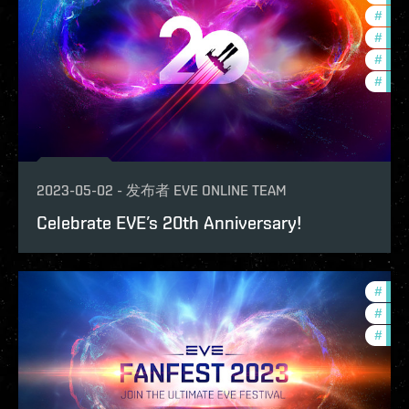
#
offe
#
expa
#
ccpt
#
com
2023-05-02
-
发布者
EVE ONLINE TEAM
Celebrate EVE’s 20th Anniversary!
#
ccpt
#
fanf
#
com