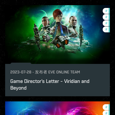
#
deve
#
futu
#
ccpt
#
fanf
2023-07-28
-
发布者
EVE ONLINE TEAM
Game Director’s Letter – Viridian and
Beyond
#
futu
#
in-g