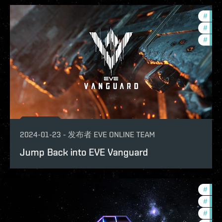
#
in-g
#
ccpt
#
eve-
2024-01-23
-
发布者
EVE ONLINE TEAM
Jump Back into EVE Vanguard
#
in-g
#
ccpt
#
pvp