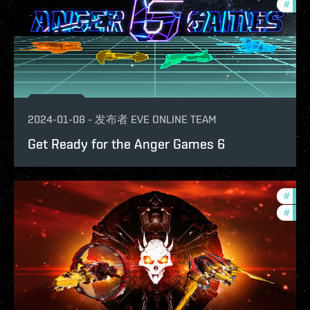
#
com
2024-01-08
-
发布者
EVE ONLINE TEAM
Get Ready for the Anger Games 6
#
in-g
#
ccpt