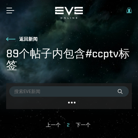
返回新闻
89个帖子内包含#ccptv标
签
上一个
2
下一个