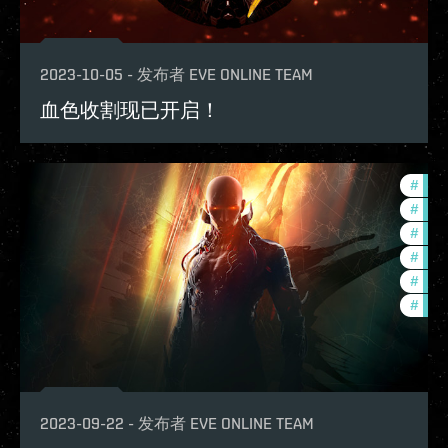
2023-10-05
-
发布者
EVE ONLINE TEAM
血色收割现已开启！
#
futu
#
deve
#
fanf
#
expa
#
ccpt
#
com
2023-09-22
-
发布者
EVE ONLINE TEAM