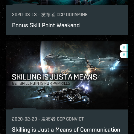
2020-03-13
-
发布者
CCP DOPAMINE
Bonus Skill Point Weekend
#
deve
#
figh
2020-02-29
-
发布者
CCP CONVICT
Skilling is Just a Means of Communication