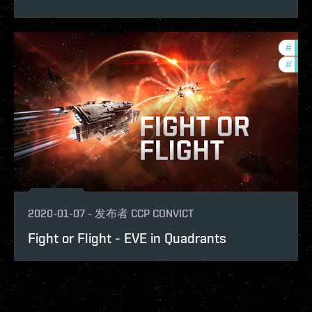
#
quad
#
figh
2020-01-07
-
发布者
CCP CONVICT
Fight or Flight - EVE in Quadrants