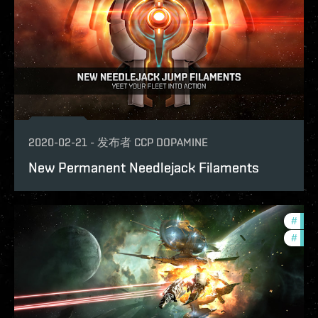
2020-02-21
-
发布者
CCP DOPAMINE
New Permanent Needlejack Filaments
#
figh
#
new-