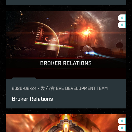
#
deve
#
figh
2020-02-24
-
发布者
EVE DEVELOPMENT TEAM
Broker Relations
#
deve
#
figh