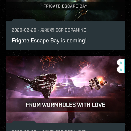
2020-02-20
-
发布者
CCP DOPAMINE
Frigate Escape Bay is coming!
#
deve
#
figh