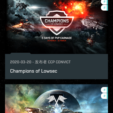
#
in-g
#
figh
2020-03-20
-
发布者
CCP CONVICT
Champions of Lowsec
#
figh
#
new-