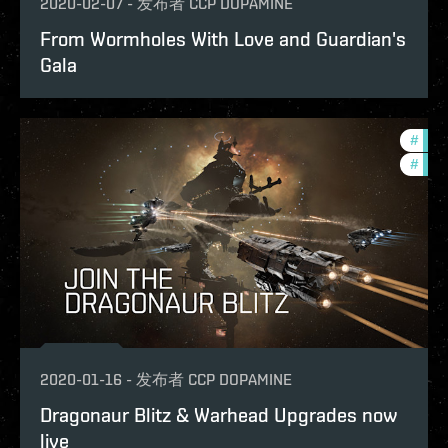
2020-02-07
-
发布者
CCP DOPAMINE
From Wormholes With Love and Guardian's
Gala
#
deve
#
figh
2020-01-16
-
发布者
CCP DOPAMINE
Dragonaur Blitz & Warhead Upgrades now
live