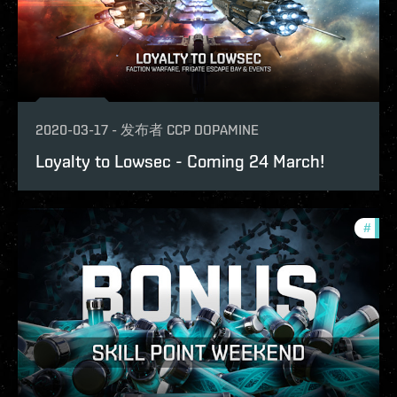
2020-03-17
-
发布者
CCP DOPAMINE
Loyalty to Lowsec - Coming 24 March!
#
figh