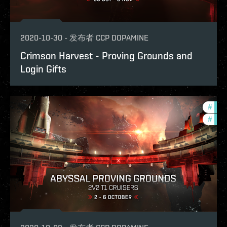
2020-10-30
-
发布者
CCP DOPAMINE
Crimson Harvest - Proving Grounds and
Login Gifts
#
zeni
#
pvp