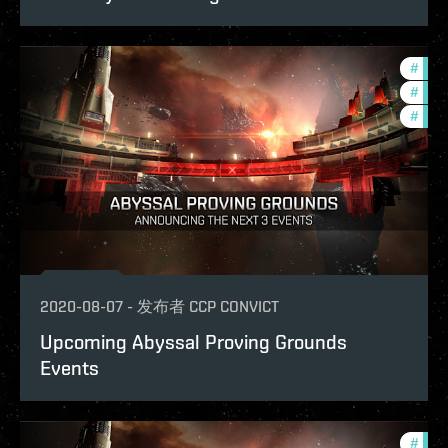
#
pvp
#
in-g
#
zeni
2020-08-07
-
发布者
CCP CONVICT
Upcoming Abyssal Proving Grounds
Events
#
in-g