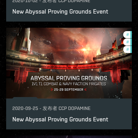
2020-10-02
-
发布者
CCP DOPAMINE
New Abyssal Proving Grounds Event
#
pvp
#
in-g
#
zeni
2020-09-25
-
发布者
CCP DOPAMINE
New Abyssal Proving Grounds Event