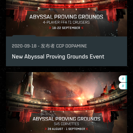
2020-09-18
-
发布者
CCP DOPAMINE
New Abyssal Proving Grounds Event
#
pvp
#
zeni