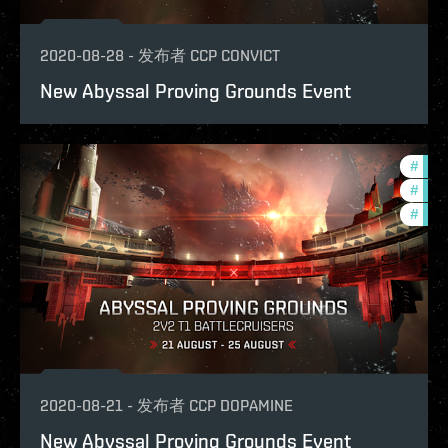
2020-08-28
-
发布者
CCP CONVICT
New Abyssal Proving Grounds Event
#
pvp
#
in-g
#
zeni
2020-08-21
-
发布者
CCP DOPAMINE
New Abyssal Proving Grounds Event