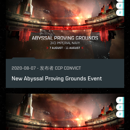
#
pvp
#
zeni
2020-08-07
-
发布者
CCP CONVICT
New Abyssal Proving Grounds Event
#
pvp
#
in-g
#
zeni