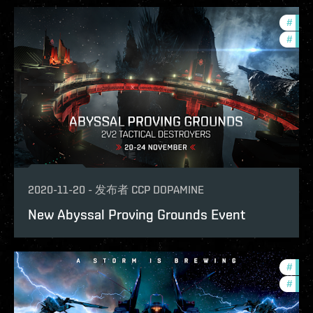
#
pvp
#
phoe
2020-11-20
-
发布者
CCP DOPAMINE
New Abyssal Proving Grounds Event
#
pvp
#
com