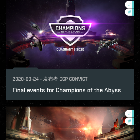
#
zeni
#
pvp
2020-09-24
-
发布者
CCP CONVICT
Final events for Champions of the Abyss
#
pvp
#
zeni