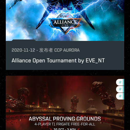
2020-11-12
-
发布者
CCP AURORA
Alliance Open Tournament by EVE_NT
#
pvp
#
in-g
#
phoe