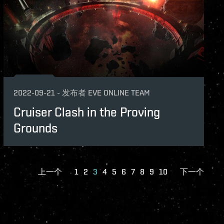
2022-09-21
-
发布者
EVE ONLINE TEAM
Cruiser Clash in the Proving
Grounds
上一个
1
2
3
4
5
6
7
8
9
10
下一个