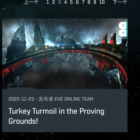
上一个
1
2
3
4
5
6
7
8
9
10
下一个
ame-events
#
pvp
#
in-game
2022-11-23
-
发布者
EVE ONLINE TEAM
Turkey Turmoil in the Proving
Grounds!