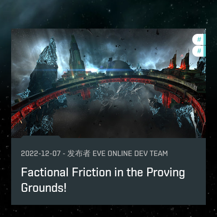
urnaments
#
in-g
-game-events
#
pvp
p
mmunity
2022-12-07
-
发布者
EVE ONLINE DEV TEAM
Factional Friction in the Proving
Grounds!