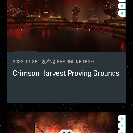
#
pvp
#
ccpt
2022-10-26
-
发布者
EVE ONLINE TEAM
Crimson Harvest Proving Grounds
p
#
tour
-game-events
#
pvp
#
in-g