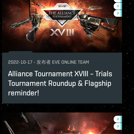
#
tournam
v
#
commun
2022-10-17
-
发布者
EVE ONLINE TEAM
Alliance Tournament XVIII – Trials
Tournament Roundup & Flagship
reminder!
naments
#
in-game
#
pvp
ame-events