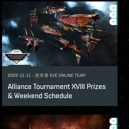
lopment-updates
#
pvp
#
commun
nsion
#
tournam
2022-11-11
-
发布者
EVE ONLINE TEAM
Alliance Tournament XVIII Prizes
& Weekend Schedule
ame-events
#
in-game
unity
#
pvp