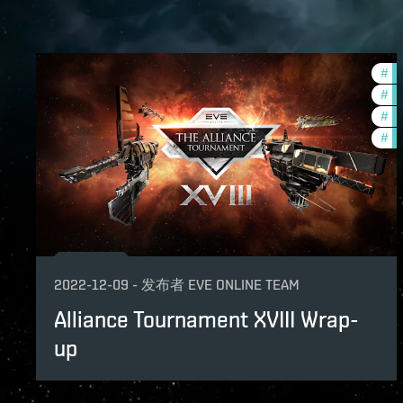
#
to
#
in
#
pv
#
co
2022-12-09
-
发布者
EVE ONLINE TEAM
Alliance Tournament XVIII Wrap-
up