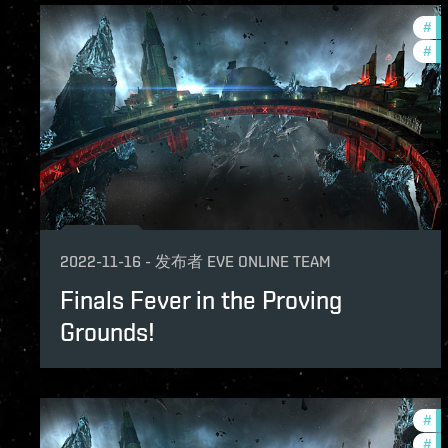
#
pv
#
in
2022-11-16
-
发布者
EVE ONLINE TEAM
Finals Fever in the Proving
Grounds!
#
in
#
pv