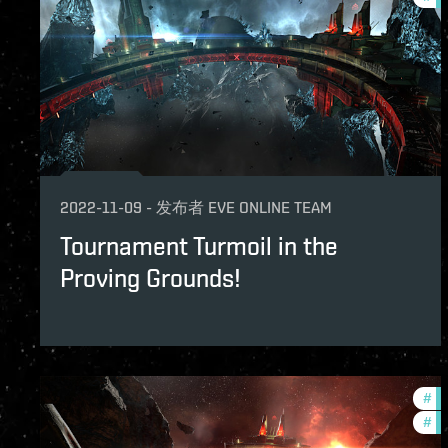
2022-11-09
-
发布者
EVE ONLINE TEAM
Tournament Turmoil in the
Proving Grounds!
#
pv
#
in