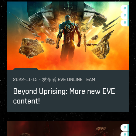
p
#
deve
-game-events
#
pvp
#
expa
2022-11-15
-
发布者
EVE ONLINE TEAM
Beyond Uprising: More new EVE
content!
-game-events
#
in-g
p
#
comm